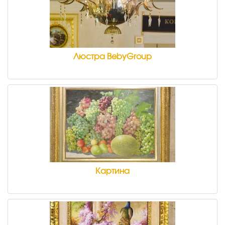
Люстра BebyGroup
Картина