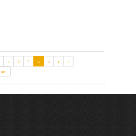
«
3
4
5
6
7
»
няя