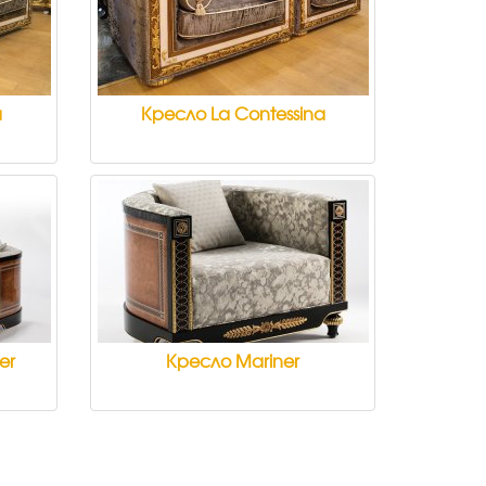
a
Кресло La Contessina
er
Кресло Mariner