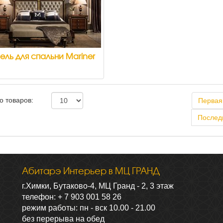
ль для спальни Mariner
о товаров:
Первая
Послед
Абитарэ Интерьер в МЦ ГРАНД
г.Химки, Бутаково-4, МЦ Гранд - 2, 3 этаж
телефон: + 7 903 001 58 26
режим работы: пн - вск 10.00 - 21.00
без перерыва на обед