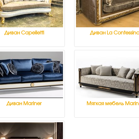
Диван Capelletti
Диван La Contessin
Диван Mariner
Мягкая мебель Marin