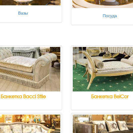
Вазы
Посуда
Банкетка Bacci Stile
Банкетка BelCor