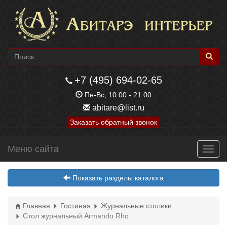
+7 (495) 694-02-65
Пн-Вс, 10:00 - 21:00
abitare@list.ru
Заказать обратный звонок
Меню сайта
Toggl
navig
Показать разделы каталога
Главная
Гостиная
Журнальные столики
Стол журнальный Armando Rho