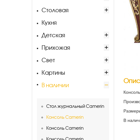
Столовая
Кухня
Детская
Прихожая
Свет
Картины
Опис
В наличии
Консоль
Произво
Стол журнальный Camerin
Размеры
Консоль Camerin
В налич
Консоль Camerin
Консоль Camerin