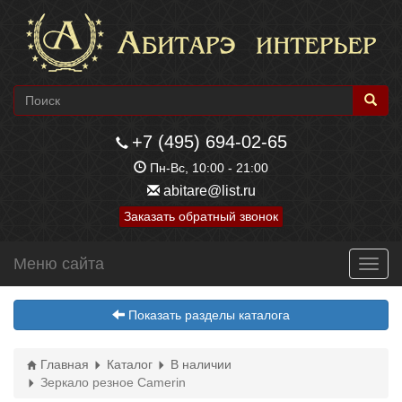
+7 (495) 694-02-65
Пн-Вс, 10:00 - 21:00
abitare@list.ru
Заказать обратный звонок
Меню сайта
Toggl
navig
Показать разделы каталога
Главная
Каталог
В наличии
Зеркало резное Camerin