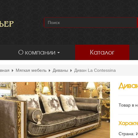
О компании
Каталог
вная
Мягкая мебель
Диваны
Диван La Contessina
Диван
Товар в 
Характ
Страна: 