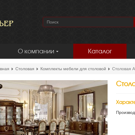
О компании
Каталог
вная
Столовая
Комплекты мебели для столовой
Столовая A
Столо
Характ
Производ