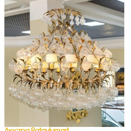
Люстра Pataviumart